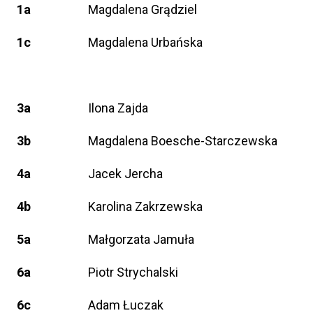
1a
Magdalena Grądziel
1c
Magdalena Urbańska
3a
Ilona Zajda
3b
Magdalena Boesche-Starczewska
4a
Jacek Jercha
4b
Karolina Zakrzewska
5a
Małgorzata Jamuła
6a
Piotr Strychalski
6c
Adam Łuczak