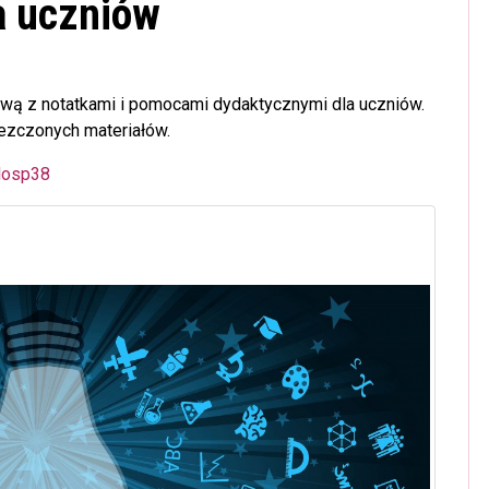
 uczniów
ową z notatkami i pomocami dydaktycznymi dla uczniów.
ezczonych materiałów.
olosp38