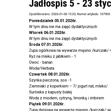
Jadłospis 5 - 23 sty
Opublikowano: 2026-01-06 15:20
, Numer artykułu: 107905
Poniedziałek 05.01.2026r.
W tym dniu nie ma zajęć dydaktycznych
Wtorek 06.01.2026r.
W tym dniu nie ma zajęć dydaktycznych
Środa 07.01.2026r.
Zupa ogórkowa na wywarze mięsno /kurczak/-w
Ryż na mleku z jabłkiem - 1
Owoc - banan
Woda/Herbata
Czwartek 08.01.2026r.
Szynka pieczona, sos -1
Ziemniaki z koperkiem – 7/ jogurt nat, mleko/
Surówka z kapusty białej
Woda z miodem, cytryną, limonką i imbirem
Piątek 09.01.2026r.
Zupa dyniowa na wywarze mięsno /kurczak/-wa