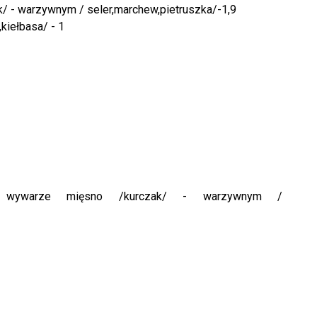
/ - warzywnym / seler,marchew,pietruszka/-1,9
kiełbasa/ - 1
wywarze mięsno /kurczak/ - warzywnym /