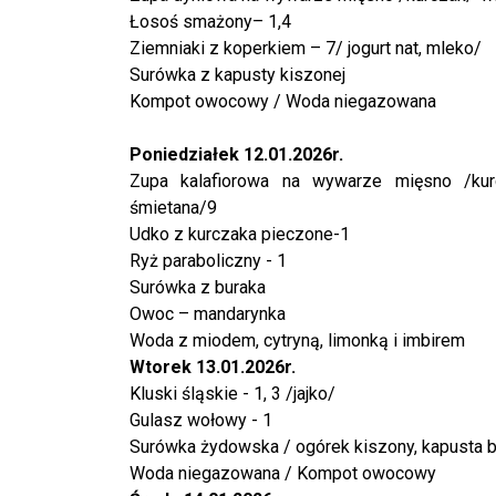
Łosoś smażony– 1,4
Ziemniaki z koperkiem – 7/ jogurt nat, mleko/
Surówka z kapusty kiszonej
Kompot owocowy / Woda niegazowana
Poniedziałek 12.01.2026r.
Zupa kalafiorowa na wywarze mięsno /kurc
śmietana/9
Udko z kurczaka pieczone-1
Ryż paraboliczny - 1
Surówka z buraka
Owoc – mandarynka
Woda z miodem, cytryną, limonką i imbirem
Wtorek 13.01.2026r.
Kluski śląskie - 1, 3 /jajko/
Gulasz wołowy - 1
Surówka żydowska / ogórek kiszony, kapusta bi
Woda niegazowana / Kompot owocowy