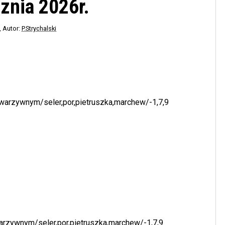
cznia 2026r.
, Autor:
P.Strychalski
arzywnym/seler,por,pietruszka,marchew/-1,7,9
rzywnym/seler,por,pietruszka,marchew/-1,7,9