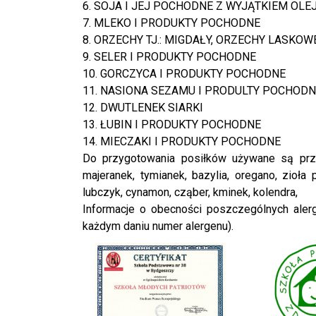
6. SOJA I JEJ POCHODNE Z WYJĄTKIEM OL
7. MLEKO I PRODUKTY POCHODNE
8. ORZECHY TJ.: MIGDAŁY, ORZECHY LASKO
9. SELER I PRODUKTY POCHODNE
10. GORCZYCA I PRODUKTY POCHODNE
11. NASIONA SEZAMU I PRODULTY POCHOD
12. DWUTLENEK SIARKI
13. ŁUBIN I PRODUKTY POCHODNE
14. MIECZAKI I PRODUKTY POCHODNE
Do przygotowania posiłków używane są przypr
majeranek, tymianek, bazylia, oregano, zioła
lubczyk, cynamon, cząber, kminek, kolendra,
Informacje o obecności poszczególnych ale
każdym daniu numer alergenu).