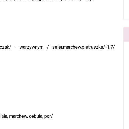
zak/ - warzywnym / seler,marchew,pietruszka/-1,7/
ała, marchew, cebula, por/