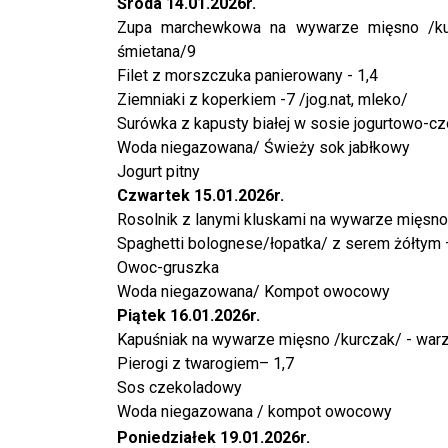
Środa 14.01.2026r.
Zupa marchewkowa na wywarze mięsno /kurc
śmietana/9
Filet z morszczuka panierowany - 1,4
Ziemniaki z koperkiem -7 /jog.nat, mleko/
Surówka z kapusty białej w sosie jogurtowo-c
Woda niegazowana/ Świeży sok jabłkowy
Jogurt pitny
Czwartek 15.01.2026r.
Rosolnik z lanymi kluskami na wywarze mięsno
Spaghetti bolognese/łopatka/ z serem żółtym 
Owoc-gruszka
Woda niegazowana/ Kompot owocowy
Piątek 16.01.2026r.
Kapuśniak na wywarze mięsno /kurczak/ - warz
Pierogi z twarogiem– 1,7
Sos czekoladowy
Woda niegazowana / kompot owocowy
Poniedziałek 19.01.2026r.