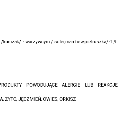
 /kurczak/ - warzywnym / seler,marchew,pietruszka/-1,9
RODUKTY POWODUJĄCE ALERGIE LUB REAKCJE
A, ŻYTO, JĘCZMIEŃ, OWIES, ORKISZ