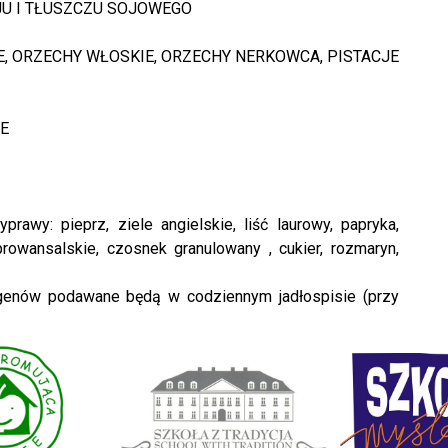
EJU I TŁUSZCZU SOJOWEGO
WE, ORZECHY WŁOSKIE, ORZECHY NERKOWCA, PISTACJE
NE
awy: pieprz, ziele angielskie, liść laurowy, papryka,
 prowansalskie, czosnek granulowany , cukier, rozmaryn,
rgenów podawane będą w codziennym jadłospisie (przy