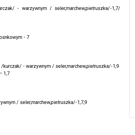
zak/ - warzywnym / seler,marchew,pietruszka/-1,7/
zosnkowym - 7
 /kurczak/ - warzywnym / seler,marchew,pietruszka/-1,9
– 1,7
ywnym / seler,marchew,pietruszka/-1,7,9