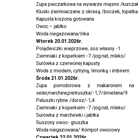
Zupa pieczarkowa na wywarze mięsno /kurczak
Kluski ziemniaczane z okrasą /boczek, łopatka,
Kapusta kiszona gotowana
Owoc – jabłko
Woda niegazowana/Inka
Wtorek 20.01.2026r.
Polędwiczki wieprzowe, sos własny -1
Ziemniaki z koperkiem -7 /jog.nat, mleko/
Surówka z czerwonej kapusty
Woda z miodem, cytryną, limonką i imbirem
Środa 21.01.2026r.
Zupa pomidorowa z makaronem na 
seler,marchew,pietruszka/-1,7/śmietana/9
Paluszki rybne /dorsz/-1,4
Ziemniaki z koperkiem -7 /jog.nat, mleko/
Surówka z marchewki i jabłka
Suszony owoc- gruszka
Woda niegazowana/ Kompot owocowy
Czwartek 22.01.2026r.