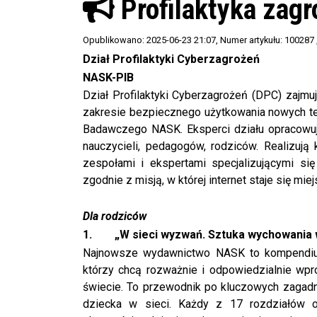
Profilaktyka zagr
Opublikowano: 2025-06-23 21:07
, Numer artykułu: 100287
Dział Profilaktyki Cyberzagrożeń
NASK-PIB
Dział Profilaktyki Cyberzagrożeń (DPC) zajmu
zakresie bezpiecznego użytkowania nowych te
Badawczego NASK. Eksperci działu opracowują
nauczycieli, pedagogów, rodziców. Realizują
zespołami i ekspertami specjalizującymi się
zgodnie z misją, w której internet staje się mi
Dla rodziców
1.
„W sieci wyzwań. Sztuka wychowania 
Najnowsze wydawnictwo NASK to kompendium
którzy chcą rozważnie i odpowiedzialnie wp
świecie. To przewodnik po kluczowych zagad
dziecka w sieci. Każdy z 17 rozdziałów 