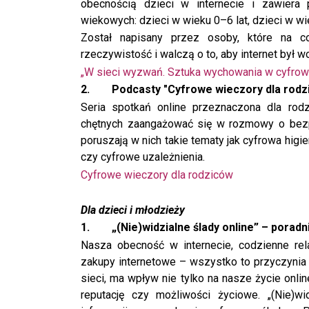
obecnością dzieci w internecie i zawiera
wiekowych: dzieci w wieku 0–6 lat, dzieci w wie
Został napisany przez osoby, które na c
rzeczywistość i walczą o to, aby internet był w
„W sieci wyzwań. Sztuka wychowania w cyfro
2.
Podcasty "Cyfrowe wieczory dla rodz
Seria spotkań online przeznaczona dla rod
chętnych zaangażować się w rozmowy o bezpi
poruszają w nich takie tematy jak cyfrowa hig
czy cyfrowe uzależnienia.
Cyfrowe wieczory dla rodziców
Dla dzieci i młodzieży
1.
„(Nie)widzialne ślady online” – poradn
Nasza obecność w internecie, codzienne rel
zakupy internetowe – wszystko to przyczynia
sieci, ma wpływ nie tylko na nasze życie onl
reputację czy możliwości życiowe. „(Nie)wi