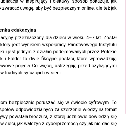
ublikacja w inspirujący i ciekawy sposób pokazuje, jak
 zwracać uwagę, aby być bezpiecznym online, ale też jak
osenka edukacyjna
acyjny przeznaczony dla dzieci w wieku 4–7 lat. Został
, który jest wynikiem współpracy Państwowego Instytutu
 i jest jednym z działań podejmowanych przez Polskie
k i Folder to dwie fikcyjne postaci, które wprowadzają
tawowe pojęcia. Co więcej, ostrzegają przed czyhającymi
w trudnych sytuacjach w sieci.
iom bezpiecznie poruszać się w świecie cyfrowym. To
zespołów odpowiedzialnych za szerzenie wiedzy na temat
tywy powstała broszura, z której uczniowie dowiedzą się
w sieci, jak walczyć z cyberprzemocą czy jak nie dać się