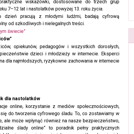
 praktyczne wskazówki, dostosowane do trzech grup
ku 7–12 lat i nastolatków powyżej 13. roku życia.
o dzień pracują z młodymi ludźmi, badają cyfrową
olny od szkodliwych i nielegalnych treści.
wym świecie”
iców"
ziców, opiekunów, pedagogów i wszystkich dorosłych,
eczeństwie dzieci i młodzieży w internecie. Eksperci
iena dla najmłodszych, ryzykowne zachowania w internecie
ik dla nastolatków
acje online, korzystanie z mediów społecznościowych,
 się do tworzenia cyfrowego śladu. To, co zostawiamy w
ine, ale może wpłynąć również na nasze bezpieczeństwo,
dzialne ślady online” to poradnik pełny praktycznych