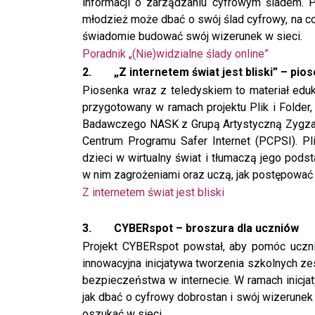
informacji o zarządzaniu cyfrowym śladem. P
młodzież może dbać o swój ślad cyfrowy, na co
świadomie budować swój wizerunek w sieci.
Poradnik „(Nie)widzialne ślady online”
2.
„Z internetem świat jest bliski” – pi
Piosenka wraz z teledyskiem to materiał eduk
przygotowany w ramach projektu Plik i Folder
Badawczego NASK z Grupą Artystyczną Zygzaki
Centrum Programu Safer Internet (PCPSI). Pli
dzieci w wirtualny świat i tłumaczą jego pods
w nim zagrożeniami oraz uczą, jak postępować 
Z internetem świat jest bliski
3.
CYBERspot – broszura dla uczniów
Projekt CYBERspot powstał, aby pomóc uczn
innowacyjna inicjatywa tworzenia szkolnych 
bezpieczeństwa w internecie. W ramach inicja
jak dbać o cyfrowy dobrostan i swój wizerunek 
oszukać w sieci.